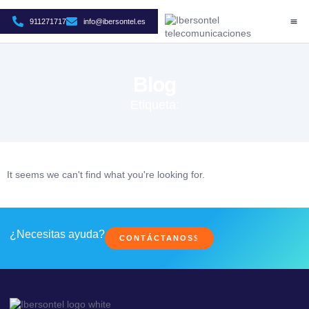
911271717
info@ibersontel.es
CASO
SO
ÁR
Blog
Etiqueta:
It seems we can't find what you're looking for.
¿Necesitas ayuda?
CONTÁCTANOS