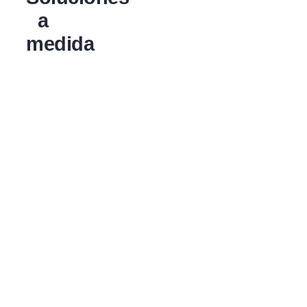
a
medida