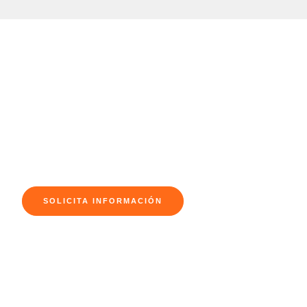
CONECTIVIDAD SEGURA Y CONFIABLE
Ibersontel
Conectando el Futuro de las Empresas y
Administraciones Públicas
Firewall, SIEM, EDR
Internet y Red Privada en alta disponibilidad
IP en alta disponibilidad
SOLICITA INFORMACIÓN