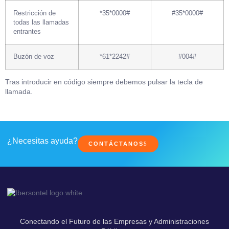
Restricción de
*35*0000#
#35*0000#
todas las llamadas
entrantes
Buzón de voz
*61*2242#
#004#
Tras introducir en código siempre debemos pulsar la tecla de
llamada.
¿Necesitas ayuda?
CONTÁCTANOS
Conectando el Futuro de las Empresas y Administraciones