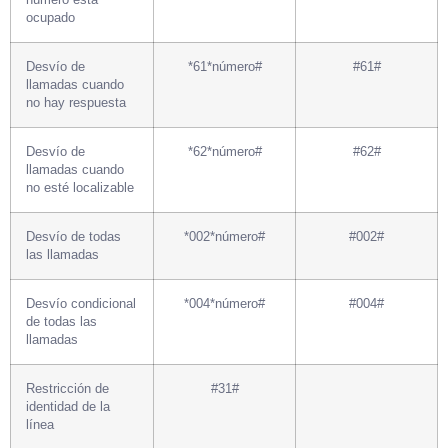
número está
ocupado
Desvío de
*61*número#
#61#
llamadas cuando
no hay respuesta
Desvío de
*62*número#
#62#
llamadas cuando
no esté localizable
Desvío de todas
*002*número#
#002#
las llamadas
Desvío condicional
*004*número#
#004#
de todas las
llamadas
Restricción de
#31#
identidad de la
línea