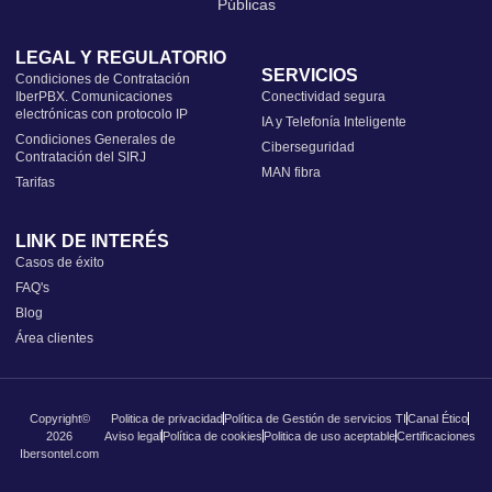
Públicas
LEGAL Y REGULATORIO
SERVICIOS
Condiciones de Contratación
IberPBX. Comunicaciones
Conectividad segura
electrónicas con protocolo IP
IA y Telefonía Inteligente
Condiciones Generales de
Ciberseguridad
Contratación del SIRJ
MAN fibra
Tarifas
LINK DE INTERÉS
Casos de éxito
FAQ's
Blog
Área clientes
Copyright©
Politica de privacidad
Política de Gestión de servicios TI
Canal Ético
2026
Aviso legal
Política de cookies
Politica de uso aceptable
Certificaciones
Ibersontel.com