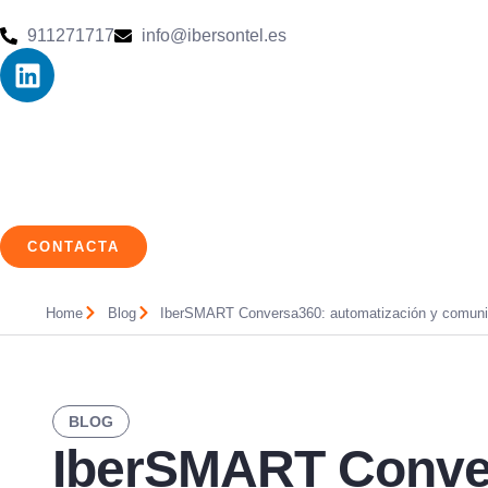
911271717
info@ibersontel.es
CONTACTA
Home
Blog
IberSMART Conversa360: automatización y comuni
BLOG
IberSMART Conve