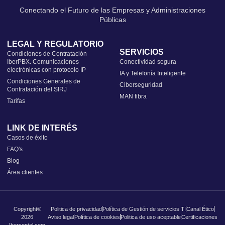
Conectando el Futuro de las Empresas y Administraciones
Públicas
LEGAL Y REGULATORIO
SERVICIOS
Condiciones de Contratación
IberPBX. Comunicaciones
Conectividad segura
electrónicas con protocolo IP
IA y Telefonía Inteligente
Condiciones Generales de
Ciberseguridad
Contratación del SIRJ
MAN fibra
Tarifas
LINK DE INTERÉS
Casos de éxito
FAQ's
Blog
Área clientes
Copyright©
Politica de privacidad
Política de Gestión de servicios TI
Canal Ético
2026
Aviso legal
Política de cookies
Politica de uso aceptable
Certificaciones