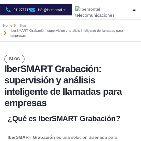
911271717
info@ibersontel.es
CASO
SO
ÁR
Home
Blog
IberSMART Grabación: supervisión y análisis inteligente de llamadas para
empresas
BLOG
IberSMART Grabación:
supervisión y análisis
inteligente de llamadas para
empresas
¿Qué es IberSMART Grabación?
IberSMART Grabación
es una solución diseñada para